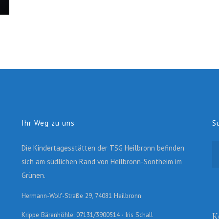
Ihr Weg zu uns
S
Die Kindertagesstätten der TSG Heilbronn befinden
sich am südlichen Rand von Heilbronn-Sontheim im
Grünen.
Hermann-Wolf-Straße 29, 74081 Heilbronn
Krippe Bärenhöhle: 07131/3900514 · Iris Schall
K