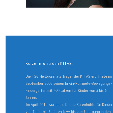
Kurze Info zu den KITAS:
Die TSG Heilbronn als Träger der KITAS eröffnete im
September 2002 seinen Erwin-Römmele-Bewegungs­
kindergarten mit 40 Plätzen für Kinder von 3 bis 6
Jahren.
Im April 2014 wurde die Krippe Bärenhöhle für Kinder
von 1 Jahr bis 3 Jahren, bzw. bis zum Übergang in den