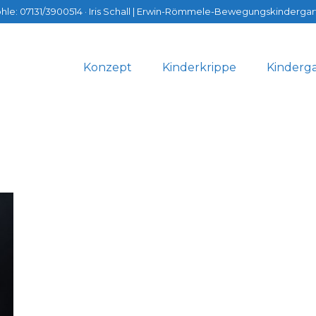
hle: 07131/3900514 ·
Iris Schall
| Erwin-Römmele-Bewegungskindergarte
Konzept
Kinderkrippe
Kinderg