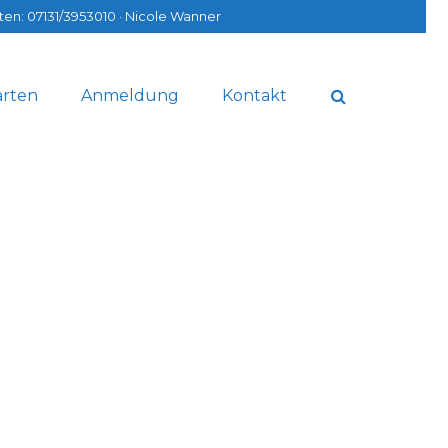
n: 07131/3953010 ·
Nicole Wanner
arten
Anmeldung
Kontakt