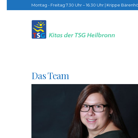
Montag - Freitag 7.30 Uhr – 16.30 Uhr | Krippe Bärenhö
Das Team